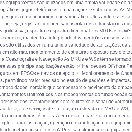
sses equipamentos são utilizados em uma ampla variedade de a
opográficos, jogos eletrônicos, embarcações e submarinos. A
 pesquisa e monitoramento oceanográfico. Utilizando esses sens
 ou seja, registrar com precisão as rotações e translações nos 
gnificativa, espectro e espectro direcional. Os MRUs e os WS d
es extremos, mantendo a integridade das medições mesmo sob 
tos são utilizados em uma ampla variedade de aplicações, gara
s em alto-mar, monitoramento de estruturas expostas aos efeito
na Oceanografia e Navegação As MRUs e WSs têm se tornado i
tre suas principais aplicações estão: ✅ Helideques Offshore 
seguros em FPSOs e navios de apoio. ✅ Monitoramento de Ondas
s, permitindo maior precisão no estudo de padrões e impacto
ornece dados inerciais que compensam o movimento da embarca
Levantamentos Batimétricos Nos mapeamentos do fundo oceânic
ecisão dos levantamentos com multifeixe e sonar de varredura 
ização, locação e serviços de calibração rastreada de MRU e W
ida em auditorias técnicas. Além disso, a parceria com a Inerti
completa para instalação, operação e manutenção dos equipamen
atende melhor ao seu projeto? Precisa calibrar seus equipamen