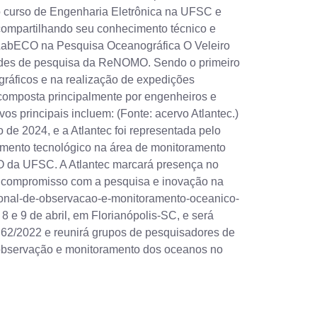
o curso de Engenharia Eletrônica na UFSC e
 compartilhando seu conhecimento técnico e
 LabECO na Pesquisa Oceanográfica O Veleiro
dades de pesquisa da ReNOMO. Sendo o primeiro
gráficos e na realização de expedições
composta principalmente por engenheiros e
 principais incluem: (Fonte: acervo Atlantec.)
e 2024, e a Atlantec foi representada pelo
imento tecnológico na área de monitoramento
 da UFSC. A Atlantec marcará presença no
 compromisso com a pesquisa e inovação na
ional-de-observacao-e-monitoramento-oceanico-
e 9 de abril, em Florianópolis-SC, e será
/2022 e reunirá grupos de pesquisadores de
a observação e monitoramento dos oceanos no