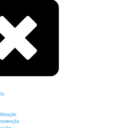
ós
s
libração
nutenção