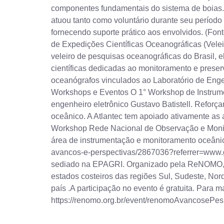
componentes fundamentais do sistema de boias. 
atuou tanto como voluntário durante seu período
fornecendo suporte prático aos envolvidos. (F
de Expedições Científicas Oceanográficas (Vel
veleiro de pesquisas oceanográficas do Brasil,
científicas dedicadas ao monitoramento e prese
oceanógrafos vinculados ao Laboratório de Enge
Workshops e Eventos O 1° Workshop de Instrume
engenheiro eletrônico Gustavo Batistell. Refor
oceânico. A Atlantec tem apoiado ativamente 
Workshop Rede Nacional de Observação e Monit
área de instrumentação e monitoramento oceâni
avancos-e-perspectivas/2867036?referrer=www.go
sediado na EPAGRI. Organizado pela ReNOMO, 
estados costeiros das regiões Sul, Sudeste, Nor
país .A participação no evento é gratuita. Para ma
https://renomo.org.br/event/renomoAvancosePes