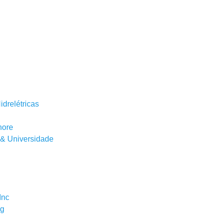
drelétricas
hore
 & Universidade
Inc
ng