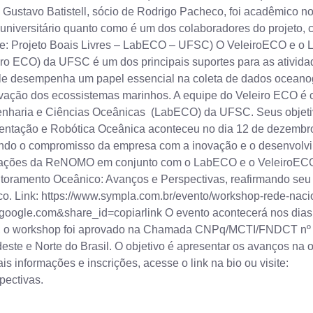
Gustavo Batistell, sócio de Rodrigo Pacheco, foi acadêmico n
 universitário quanto como é um dos colaboradores do projeto,
onte: Projeto Boais Livres – LabECO – UFSC) O VeleiroECO e o
eiro ECO) da UFSC é um dos principais suportes para as ativi
 ele desempenha um papel essencial na coleta de dados oceano
rvação dos ecossistemas marinhos. A equipe do Veleiro ECO é 
nharia e Ciências Oceânicas (LabECO) da UFSC. Seus objetivos
ntação e Robótica Oceânica aconteceu no dia 12 de dezembro d
çando o compromisso da empresa com a inovação e o desenvolv
as ações da ReNOMO em conjunto com o LabECO e o VeleiroECO
oramento Oceânico: Avanços e Perspectivas, reafirmando seu
co. Link: https://www.sympla.com.br/evento/workshop-rede-nac
ogle.com&share_id=copiarlink O evento acontecerá nos dias 8 
o workshop foi aprovado na Chamada CNPq/MCTI/FNDCT nº 62
deste e Norte do Brasil. O objetivo é apresentar os avanços n
is informações e inscrições, acesse o link na bio ou visite:
pectivas.