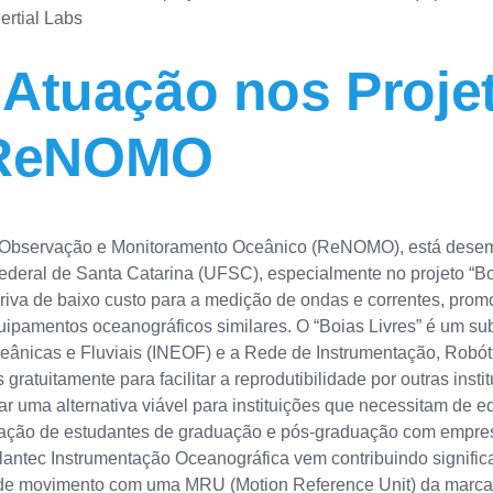
ertial Labs
a Atuação nos Proje
 ReNOMO
de Observação e Monitoramento Oceânico (ReNOMO), está des
ral de Santa Catarina (UFSC), especialmente no projeto “Boias
eriva de baixo custo para a medição de ondas e correntes, pro
uipamentos oceanográficos similares. O “Boias Livres” é um s
Oceânicas e Fluviais (INEOF) e a Rede de Instrumentação, Robó
ratuitamente para facilitar a reprodutibilidade por outras inst
ar uma alternativa viável para instituições que necessitam de
tegração de estudantes de graduação e pós-graduação com empr
tlantec Instrumentação Oceanográfica vem contribuindo significa
o de movimento com uma MRU (Motion Reference Unit) da marca 