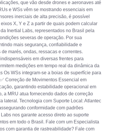
plicações, que vão desde drones e aeronaves até
s MRUs e WSs vêm se mostrando essenciais em
ores inerciais de alta precisão, é possível
eixos X, Y e Z a partir de quais podem calcular
a Inertial Labs, representados no Brasil pela
condições severas de operação. Por sua
ntindo mais segurança, confiabilidade e
s de marés, ondas, ressacas e correntes.
ndispensáveis em diversas frentes para
Permitem medições em tempo real da dinâmica da
 Os WSs integram-se a boias de superfície para
s. ✅ Correção de Movimentos Essencial em
ção, garantindo estabilidade operacional em
o, a MRU atua fornecendo dados de correção
lateral. Tecnologia com Suporte Local: Atlantec
S, assegurando conformidade com padrões
al Labs nos garante acesso direto ao suporte
tos em todo o Brasil. Fale com um Especialista
tos com garantia de rastreabilidade? Fale com