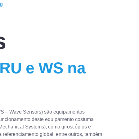
ng
s
MRU e WS na
(WS – Wave Sensors) são equipamentos
e funcionamento deste equipamento costuma
o-Mechanical Systems), como giroscópios e
referenciamento global, entre outros, também