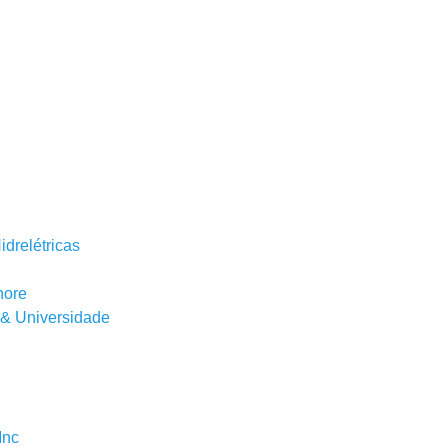
drelétricas
hore
 & Universidade
Inc