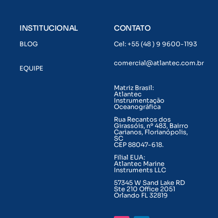
INSTITUCIONAL
CONTATO
BLOG
Cel: +55 (48 ) 9 9600-1193
comercial@atlantec.com.br
EQUIPE
Matriz Brasil:
Atlantec
Instrumentação
Oceanográfica
Rua Recantos dos
Girassóis, nº 483, Bairro
Carianos, Florianópolis,
SC
CEP 88047-618.
Filial EUA:
Atlantec Marine
Instruments LLC
57345 W Sand Lake RD
Ste 210 Office 2051
Orlando FL 32819