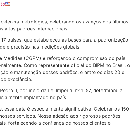
to
xcelência metrológica, celebrando os avanços dos últimos
 altos padrões internacionais.
7 países, que estabeleceu as bases para a padronização
de e precisão nas medições globais.
s e Medidas (CGPM) e reforçando o compromisso do país
nalmente. Como representante oficial do BIPM no Brasil, o
ação e manutenção desses padrões, e entre os dias 20 e
de excelência.
ro II, por meio da Lei Imperial nº 1.157, determinou a
icialmente implantado no país.
, essa data é especialmente significativa. Celebrar os 150
 nossos serviços. Nossa adesão aos rigorosos padrões
s, fortalecendo a confiança de nossos clientes e