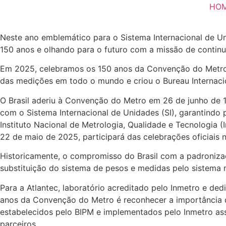
Ir
HO
para
o
Neste ano emblemático para o Sistema Internacional de Un
conteúdo
150 anos e olhando para o futuro com a missão de continu
Em 2025, celebramos os 150 anos da Convenção do Metro, 
das medições em todo o mundo e criou o Bureau Internaci
O Brasil aderiu à Convenção do Metro em 26 de junho de
com o Sistema Internacional de Unidades (SI), garantindo 
Instituto Nacional de Metrologia, Qualidade e Tecnologi
22 de maio de 2025, participará das celebrações oficiais
Historicamente, o compromisso do Brasil com a padronizaçã
substituição do sistema de pesos e medidas pelo sistema m
Para a Atlantec, laboratório acreditado pelo Inmetro e ded
anos da Convenção do Metro é reconhecer a importância d
estabelecidos pelo BIPM e implementados pelo Inmetro ass
parceiros.