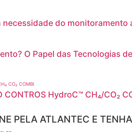
 a necessidade do monitoramento 
nto? O Papel das Tecnologias de
O CONTROS HydroC™ CH₄/CO₂ C
NE PELA ATLANTEC E TENH