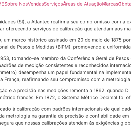
ME
Sobre Nós
Vendas
Serviços
Áreas de Atuação
Marcas
Conta
idades (SI), a Atlantec reafirma seu compromisso com a e
ar oferecendo serviços de calibração que atendam aos mais
um marco histórico assinado em 20 de maio de 1875 por 1
onal de Pesos e Medidas (BIPM), promovendo a uniformida
 1953, tornando-se membro da Conferência Geral de Peso
padrões de medição consistentes e reconhecidos internacio
a (Inmetro) desempenha um papel fundamental na implement
 na França, reafirmando seu compromisso com a metrologia 
o e a precisão nas medições remonta a 1862, quando D. Ped
étrico francês. Em 1872, o Sistema Métrico Decimal foi of
icado à calibração com padrões internacionais de qualidade
a metrologia na garantia de precisão e confiabilidade em
egura que nossas calibrações atendam às exigências globai