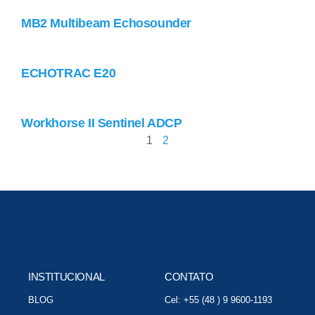
MB2 Multibeam Echosounder
ECHOTRAC E20
Workhorse II Sentinel ADCP
1
2
INSTITUCIONAL
CONTATO
BLOG
Cel: +55 (48 ) 9 9600-1193