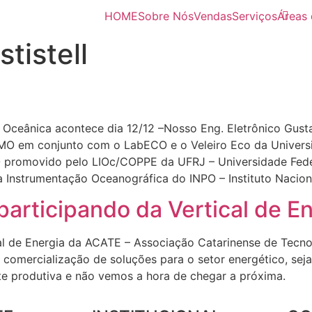
HOME
Sobre Nós
Vendas
Serviços
Áreas 
tistell
ceânica acontece dia 12/12 –Nosso Eng. Eletrônico Gustavo
O em conjunto com o LabECO e o Veleiro Eco da Universi
O promovido pelo LIOc/COPPE da UFRJ – Universidade Fede
 Instrumentação Oceanográfica do INPO – Instituto Nacion
participando da Vertical de E
cal de Energia da ACATE – Associação Catarinense de Tec
mercialização de soluções para o setor energético, seja ól
nte produtiva e não vemos a hora de chegar a próxima.