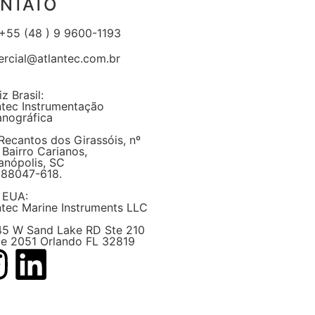
NTATO
 +55 (48 ) 9 9600-1193
rcial@atlantec.com.br
z Brasil:
ntec Instrumentação
nográfica
Recantos dos Girassóis, nº
 Bairro Carianos,
ianópolis, SC
88047-618.
l EUA:
ntec Marine Instruments LLC
5 W Sand Lake RD Ste 210
ce 2051 Orlando FL 32819