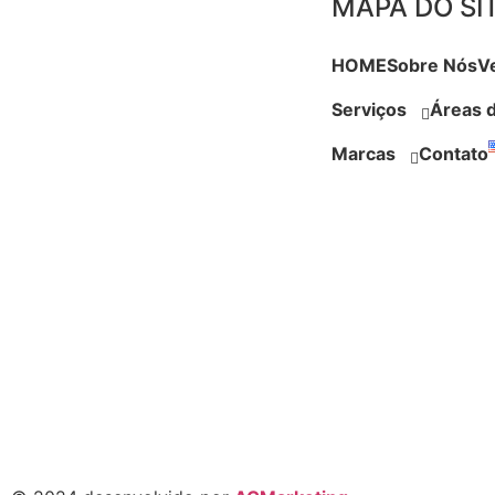
MAPA DO SI
HOME
Sobre Nós
V
Serviços
Áreas 
Marcas
Contato