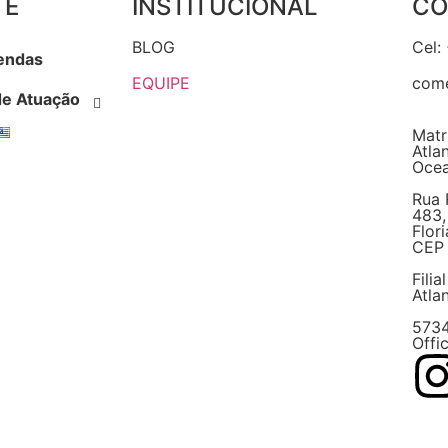
TE
INSTITUCIONAL
CO
BLOG
Cel:
endas
EQUIPE
come
de Atuação
Matri
Atla
Ocea
Rua 
483,
Flor
CEP 
Filia
Atla
5734
Offi